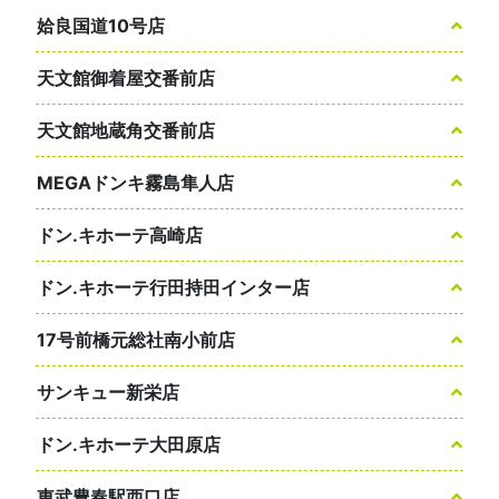
姶良国道10号店
天文館御着屋交番前店
天文館地蔵角交番前店
MEGAドンキ霧島隼人店
ドン.キホーテ高崎店
ドン.キホーテ行田持田インター店
17号前橋元総社南小前店
サンキュー新栄店
ドン.キホーテ大田原店
東武豊春駅西口店