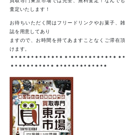
買取専門東京市場では完全、無料査定！なんでも
査定いたします！
お待ちいただく間はフリードリンクやお菓子、雑
誌を用意してあり
ますので、お時間を持てあますことなくご滞在頂
けます。
＊*＊*＊*＊*＊*＊*＊＊*＊*＊*＊*＊*＊*＊＊*
＊*＊*＊*＊*＊*＊＊*＊*＊*＊*＊*＊*＊