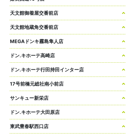
天文館御着屋交番前店
天文館地蔵角交番前店
MEGAドンキ霧島隼人店
ドン.キホーテ高崎店
ドン.キホーテ行田持田インター店
17号前橋元総社南小前店
サンキュー新栄店
ドン.キホーテ大田原店
東武豊春駅西口店