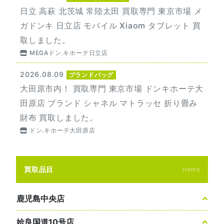
日立 高萩 北茨城 常陸太田 買取専門 東京市場 メ
ガドンキ 日立店 モバイル Xiaom タブレット 買
取しました。
MEGAドン.キホーテ日立店
2026.08.09
ブランドバッグ
大田原市内！ 買取専門 東京市場 ドンキホーテ大
田原店 ブランド シャネル マトラッセ 折り畳み
財布 買取しました。
ドン.キホーテ大田原店
買取品目
Items
鹿児島中央店
姶良国道10号店