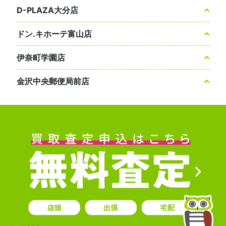
D-PLAZA大分店
ドン.キホーテ富山店
伊奈町学園店
金沢中央郵便局前店