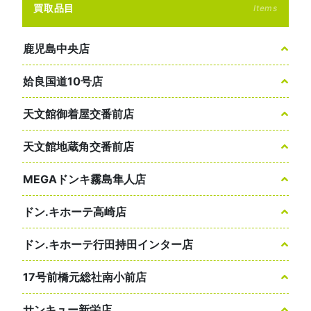
買取品目
Items
鹿児島中央店
姶良国道10号店
天文館御着屋交番前店
天文館地蔵角交番前店
MEGAドンキ霧島隼人店
ドン.キホーテ高崎店
ドン.キホーテ行田持田インター店
17号前橋元総社南小前店
サンキュー新栄店