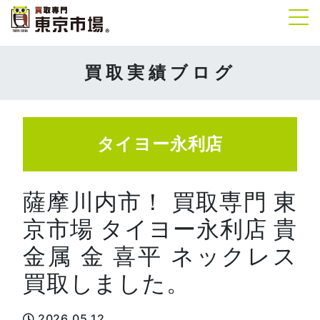
Tog
買取実績ブログ
タイヨー永利店
薩摩川内市！ 買取専門 東
京市場 タイヨー永利店 貴
金属 金 喜平 ネックレス
買取しました。
2026.05.12