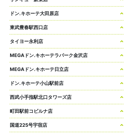
ドン.キホーテ大田原店
東武豊春駅西口店
タイヨー永利店
MEGAドン.キホーテラパーク金沢店
MEGAドン.キホーテ日立店
ドン.キホーテ小山駅前店
西武小手指駅北口タワーズ店
町田駅前コビルナ店
国道225号宇宿店