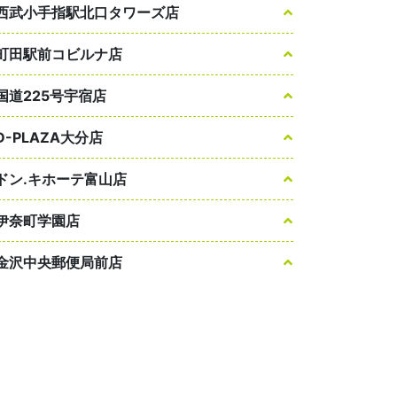
西武小手指駅北口タワーズ店
町田駅前コビルナ店
国道225号宇宿店
D-PLAZA大分店
ドン.キホーテ富山店
伊奈町学園店
金沢中央郵便局前店