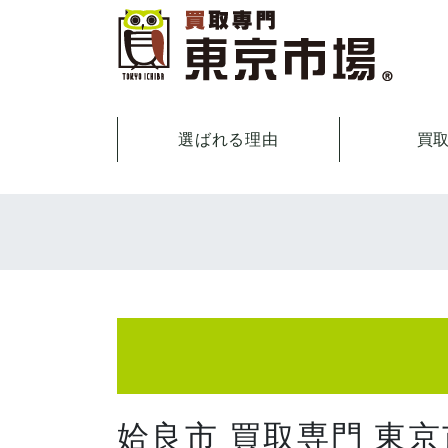
選ばれる理由
買
姶良市 買取専門 東京