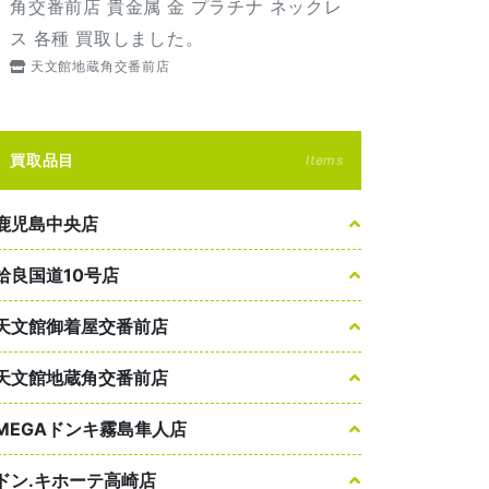
角交番前店 貴金属 金 プラチナ ネックレ
ス 各種 買取しました。
天文館地蔵角交番前店
買取品目
Items
鹿児島中央店
姶良国道10号店
天文館御着屋交番前店
天文館地蔵角交番前店
MEGAドンキ霧島隼人店
ドン.キホーテ高崎店