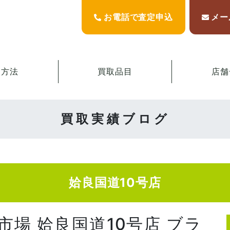
お電話で査定申込
メー
取方法
買取品目
店舗
買取実績ブログ
姶良国道10号店
市場 姶良国道10号店 ブラ