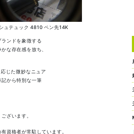
ーシュテュック 4810 ペン先14K
ブランドを象徴する
静かな存在感を放ち、
に応じた微妙なニュア
筆記から特別な一筆
うございます。
の有資格者が常駐しています。