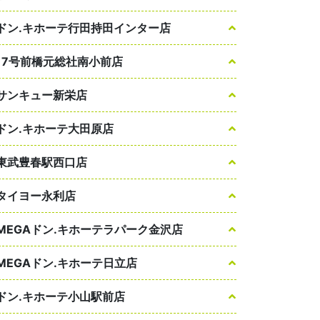
ドン.キホーテ行田持田インター店
17号前橋元総社南小前店
サンキュー新栄店
ドン.キホーテ大田原店
東武豊春駅西口店
タイヨー永利店
MEGAドン.キホーテラパーク金沢店
MEGAドン.キホーテ日立店
ドン.キホーテ小山駅前店