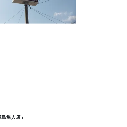
霧島隼人店」