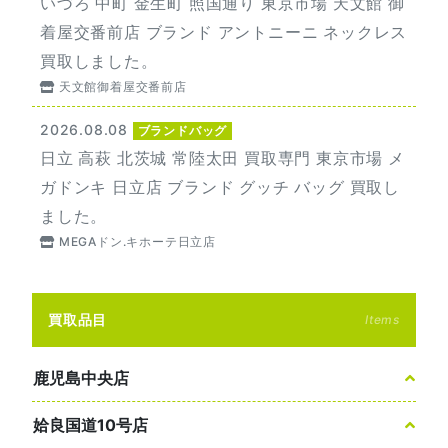
いづろ 中町 金生町 照国通り 東京市場 天文館 御
着屋交番前店 ブランド アントニーニ ネックレス
買取しました。
天文館御着屋交番前店
2026.08.08
ブランドバッグ
日立 高萩 北茨城 常陸太田 買取専門 東京市場 メ
ガドンキ 日立店 ブランド グッチ バッグ 買取し
ました。
MEGAドン.キホーテ日立店
買取品目
Items
鹿児島中央店
姶良国道10号店