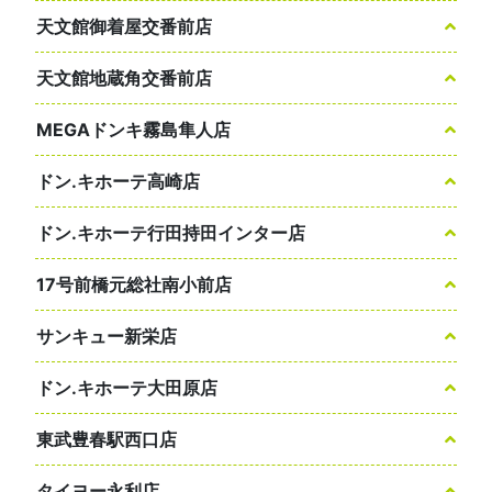
天文館御着屋交番前店
天文館地蔵角交番前店
MEGAドンキ霧島隼人店
ドン.キホーテ高崎店
ドン.キホーテ行田持田インター店
17号前橋元総社南小前店
サンキュー新栄店
ドン.キホーテ大田原店
東武豊春駅西口店
タイヨー永利店