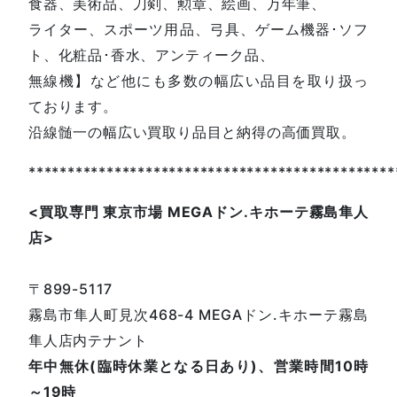
食器、美術品、刀剣、勲章、絵画、万年筆、
ライター、スポーツ用品、弓具、ゲーム機器･ソフ
ト、化粧品･香水、アンティーク品、
無線機】など他にも多数の幅広い品目を取り扱っ
ております。
沿線髄一の幅広い買取り品目と納得の高価買取。
***********************************************
<
買取専門
東京市場
MEGA
ドン
.
キホーテ霧島隼人
店
>
〒899-5117
霧島市隼人町見次468-4 MEGAドン.キホーテ霧島
隼人店内テナント
年中無休(臨時休業となる日あり)、営業時間10時
～19時