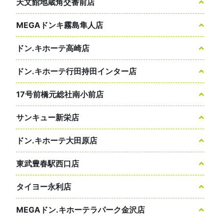
天文館地蔵角交番前店
MEGAドンキ霧島隼人店
ドン.キホーテ高崎店
ドン.キホーテ行田持田インター店
17号前橋元総社南小前店
サンキュー新栄店
ドン.キホーテ大田原店
東武豊春駅西口店
タイヨー永利店
MEGAドン.キホーテラパーク金沢店