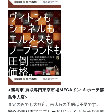
<
霧島市
買取専門東京市場
MEGA
ドン
.
キホーテ霧
島隼人店
>
査定のみでも大歓迎。来店時の予約は不要です。
安心の無料査定にフリードリンクやお菓子を準備