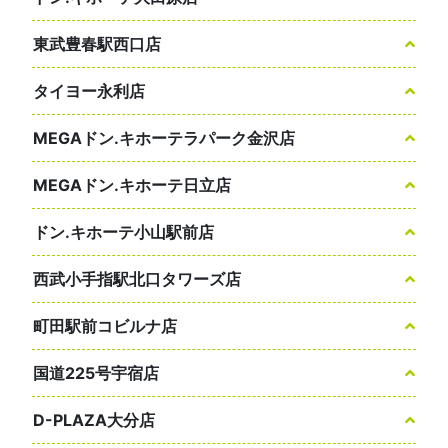
東武豊春駅西口店
タイヨー永利店
MEGAドン.キホーテラパーク金沢店
MEGAドン.キホーテ日立店
ドン.キホーテ小山駅前店
西武小手指駅北口タワーズ店
町田駅前コビルナ店
国道225号宇宿店
D-PLAZA大分店