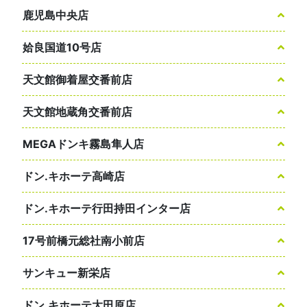
鹿児島中央店
姶良国道10号店
天文館御着屋交番前店
天文館地蔵角交番前店
MEGAドンキ霧島隼人店
ドン.キホーテ高崎店
ドン.キホーテ行田持田インター店
17号前橋元総社南小前店
サンキュー新栄店
ドン.キホーテ大田原店