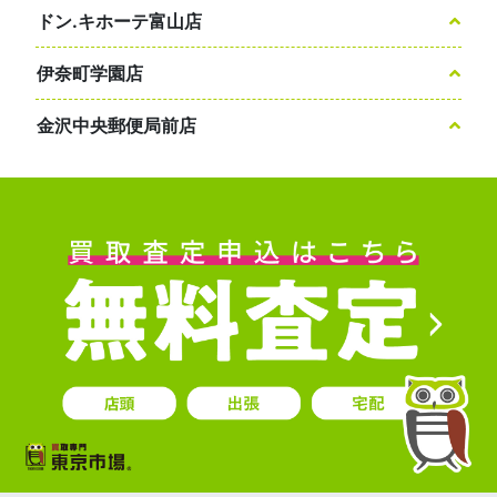
ドン.キホーテ富山店
伊奈町学園店
金沢中央郵便局前店