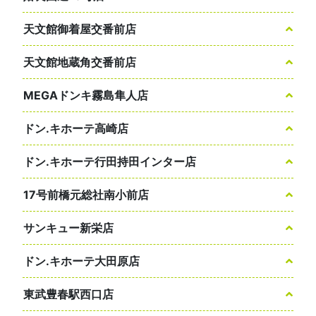
天文館御着屋交番前店
天文館地蔵角交番前店
MEGAドンキ霧島隼人店
ドン.キホーテ高崎店
ドン.キホーテ行田持田インター店
17号前橋元総社南小前店
サンキュー新栄店
ドン.キホーテ大田原店
東武豊春駅西口店