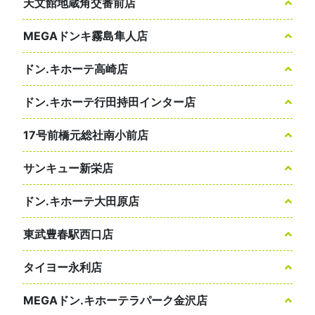
天文館地蔵角交番前店
MEGAドンキ霧島隼人店
ドン.キホーテ高崎店
ドン.キホーテ行田持田インター店
17号前橋元総社南小前店
サンキュー新栄店
ドン.キホーテ大田原店
東武豊春駅西口店
タイヨー永利店
MEGAドン.キホーテラパーク金沢店