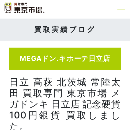
Tog
買取実績ブログ
MEGAドン.キホーテ日立店
日立 高萩 北茨城 常陸太
田 買取専門 東京市場 メ
ガドンキ 日立店 記念硬貨
100円銀貨 買取しまし
た。