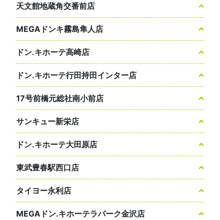
天文館地蔵角交番前店
MEGAドンキ霧島隼人店
ドン.キホーテ高崎店
ドン.キホーテ行田持田インター店
17号前橋元総社南小前店
サンキュー新栄店
ドン.キホーテ大田原店
東武豊春駅西口店
タイヨー永利店
MEGAドン.キホーテラパーク金沢店