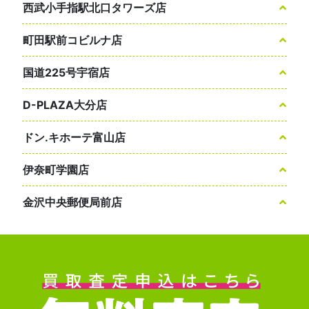
西武小手指駅北口タワーズ店
町田駅前コビルナ店
国道225号宇宿店
D-PLAZA大分店
ドン.キホーテ富山店
伊奈町学園店
金沢中央郵便局前店