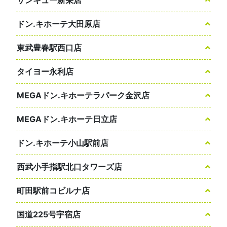
ドン.キホーテ大田原店
東武豊春駅西口店
タイヨー永利店
MEGAドン.キホーテラパーク金沢店
MEGAドン.キホーテ日立店
ドン.キホーテ小山駅前店
西武小手指駅北口タワーズ店
町田駅前コビルナ店
国道225号宇宿店