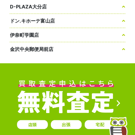
D-PLAZA大分店
ドン.キホーテ富山店
伊奈町学園店
金沢中央郵便局前店