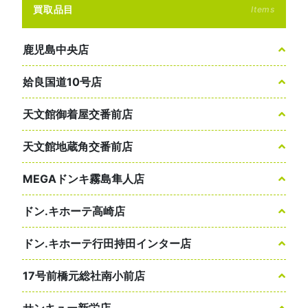
買取品目
Items
鹿児島中央店
姶良国道10号店
天文館御着屋交番前店
天文館地蔵角交番前店
MEGAドンキ霧島隼人店
ドン.キホーテ高崎店
ドン.キホーテ行田持田インター店
17号前橋元総社南小前店
サンキュー新栄店