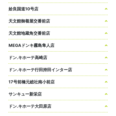
姶良国道10号店
天文館御着屋交番前店
天文館地蔵角交番前店
MEGAドンキ霧島隼人店
ドン.キホーテ高崎店
ドン.キホーテ行田持田インター店
17号前橋元総社南小前店
サンキュー新栄店
ドン.キホーテ大田原店