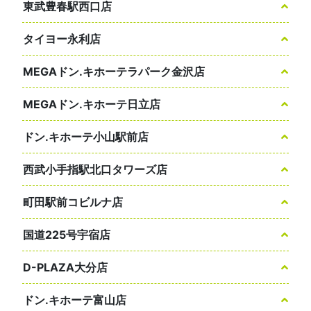
東武豊春駅西口店
タイヨー永利店
MEGAドン.キホーテラパーク金沢店
MEGAドン.キホーテ日立店
ドン.キホーテ小山駅前店
西武小手指駅北口タワーズ店
町田駅前コビルナ店
国道225号宇宿店
D-PLAZA大分店
ドン.キホーテ富山店