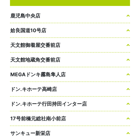
鹿児島中央店
姶良国道10号店
天文館御着屋交番前店
天文館地蔵角交番前店
MEGAドンキ霧島隼人店
ドン.キホーテ高崎店
ドン.キホーテ行田持田インター店
17号前橋元総社南小前店
サンキュー新栄店