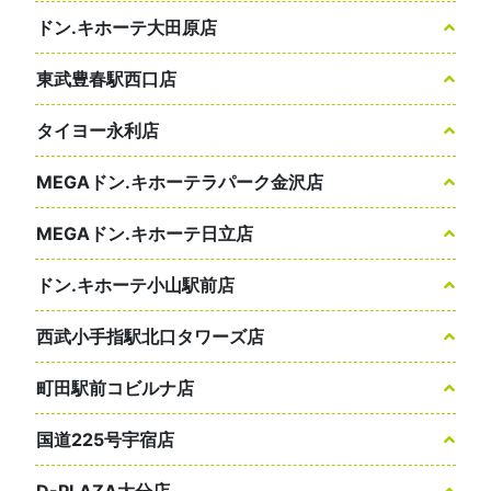
ドン.キホーテ大田原店
東武豊春駅西口店
タイヨー永利店
MEGAドン.キホーテラパーク金沢店
MEGAドン.キホーテ日立店
ドン.キホーテ小山駅前店
西武小手指駅北口タワーズ店
町田駅前コビルナ店
国道225号宇宿店
D-PLAZA大分店