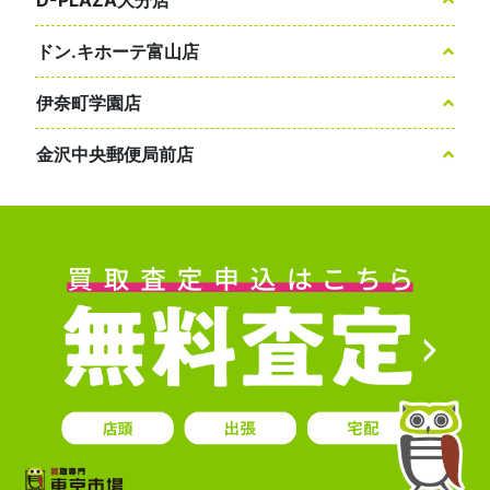
ドン.キホーテ富山店
伊奈町学園店
金沢中央郵便局前店