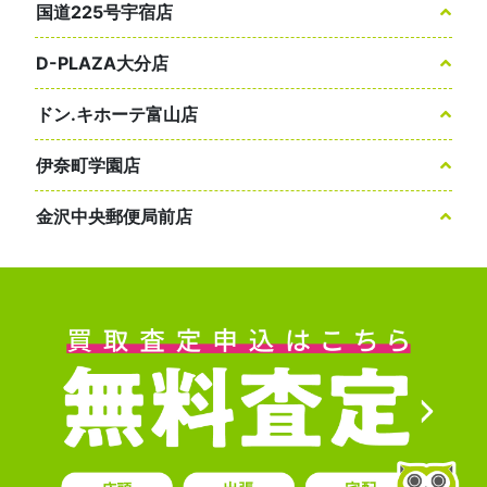
国道225号宇宿店
D-PLAZA大分店
ドン.キホーテ富山店
伊奈町学園店
金沢中央郵便局前店