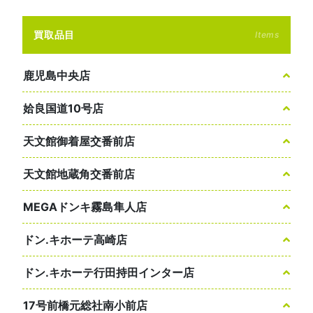
買取品目
Items
鹿児島中央店
姶良国道10号店
天文館御着屋交番前店
天文館地蔵角交番前店
MEGAドンキ霧島隼人店
ドン.キホーテ高崎店
ドン.キホーテ行田持田インター店
17号前橋元総社南小前店