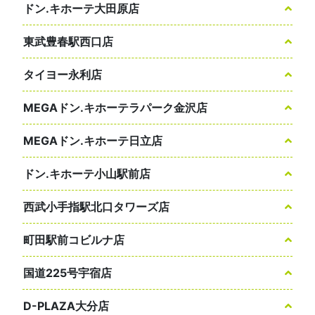
ドン.キホーテ大田原店
東武豊春駅西口店
タイヨー永利店
MEGAドン.キホーテラパーク金沢店
MEGAドン.キホーテ日立店
ドン.キホーテ小山駅前店
西武小手指駅北口タワーズ店
町田駅前コビルナ店
国道225号宇宿店
D-PLAZA大分店