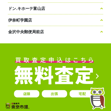
ドン.キホーテ富山店
伊奈町学園店
金沢中央郵便局前店