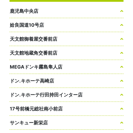
鹿児島中央店
姶良国道10号店
天文館御着屋交番前店
天文館地蔵角交番前店
MEGAドンキ霧島隼人店
ドン.キホーテ高崎店
ドン.キホーテ行田持田インター店
17号前橋元総社南小前店
サンキュー新栄店