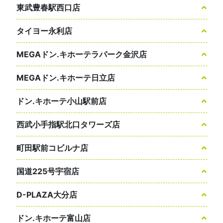
東武豊春駅西口店
タイヨー永利店
MEGAドン.キホーテラパーク金沢店
MEGAドン.キホーテ日立店
ドン.キホーテ小山駅前店
西武小手指駅北口タワーズ店
町田駅前コビルナ店
国道225号宇宿店
D-PLAZA大分店
ドン.キホーテ富山店