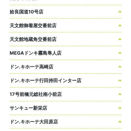
姶良国道10号店
天文館御着屋交番前店
天文館地蔵角交番前店
MEGAドンキ霧島隼人店
ドン.キホーテ高崎店
ドン.キホーテ行田持田インター店
17号前橋元総社南小前店
サンキュー新栄店
ドン.キホーテ大田原店