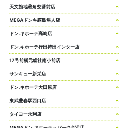
天文館地蔵角交番前店
MEGAドンキ霧島隼人店
ドン.キホーテ高崎店
ドン.キホーテ行田持田インター店
17号前橋元総社南小前店
サンキュー新栄店
ドン.キホーテ大田原店
東武豊春駅西口店
タイヨー永利店
MEGAドン.キホーテラパーク金沢店