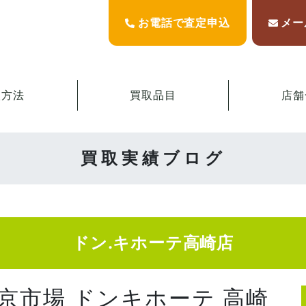
お電話で査定申込
メー
取方法
買取品目
店舗
買取実績ブログ
ドン.キホーテ高崎店
東京市場 ドンキホーテ 高崎