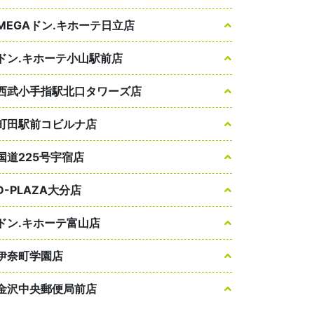
MEGAドン.キホーテ日立店
ドン.キホーテ小山駅前店
西武小手指駅北口タワーズ店
町田駅前コビルナ店
国道225号宇宿店
D-PLAZA大分店
ドン.キホーテ富山店
伊奈町学園店
金沢中央郵便局前店