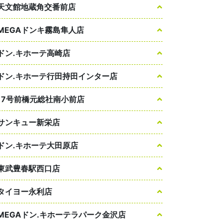
天文館地蔵角交番前店
MEGAドンキ霧島隼人店
ドン.キホーテ高崎店
ドン.キホーテ行田持田インター店
17号前橋元総社南小前店
サンキュー新栄店
ドン.キホーテ大田原店
東武豊春駅西口店
タイヨー永利店
MEGAドン.キホーテラパーク金沢店