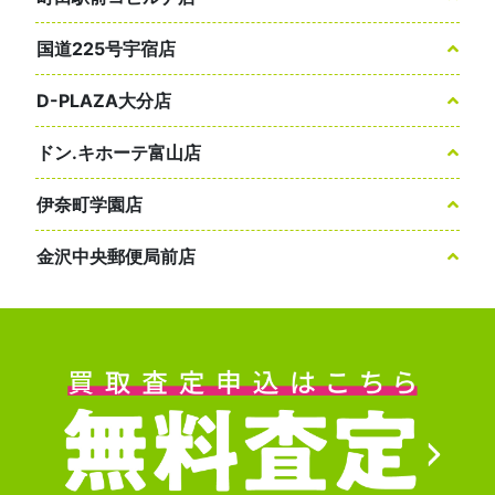
国道225号宇宿店
D-PLAZA大分店
ドン.キホーテ富山店
伊奈町学園店
金沢中央郵便局前店