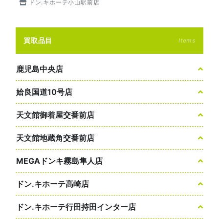
ドン.キホーテ小山駅前店
買取品目
Items
鹿児島中央店
姶良国道10号店
天文館御着屋交番前店
天文館地蔵角交番前店
MEGAドンキ霧島隼人店
ドン.キホーテ高崎店
ドン.キホーテ行田持田インター店