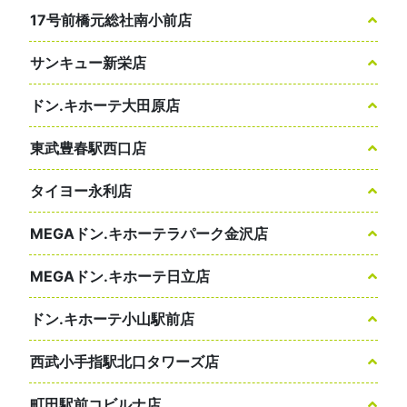
17号前橋元総社南小前店
サンキュー新栄店
ドン.キホーテ大田原店
東武豊春駅西口店
タイヨー永利店
MEGAドン.キホーテラパーク金沢店
MEGAドン.キホーテ日立店
ドン.キホーテ小山駅前店
西武小手指駅北口タワーズ店
町田駅前コビルナ店