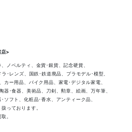
宿店
>
券、ノベルティ、金貨･銀貨、記念硬貨、
メラ･レンズ、国鉄･鉄道廃品、プラモデル･模型、
、カー用品、バイク用品、家電･デジタル家電、
陶器･食器、美術品、刀剣、勲章、絵画、万年筆、
･ソフト、化粧品･香水、アンティーク品、
り扱っております。
買取。