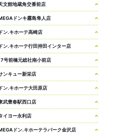
天文館地蔵角交番前店
MEGAドンキ霧島隼人店
ドン.キホーテ高崎店
ドン.キホーテ行田持田インター店
17号前橋元総社南小前店
サンキュー新栄店
ドン.キホーテ大田原店
東武豊春駅西口店
タイヨー永利店
MEGAドン.キホーテラパーク金沢店