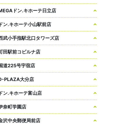
MEGAドン.キホーテ日立店
ドン.キホーテ小山駅前店
西武小手指駅北口タワーズ店
町田駅前コビルナ店
国道225号宇宿店
D-PLAZA大分店
ドン.キホーテ富山店
伊奈町学園店
金沢中央郵便局前店