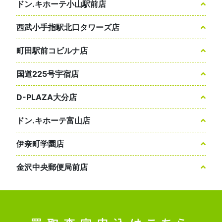
ドン.キホーテ小山駅前店
西武小手指駅北口タワーズ店
町田駅前コビルナ店
国道225号宇宿店
D-PLAZA大分店
ドン.キホーテ富山店
伊奈町学園店
金沢中央郵便局前店