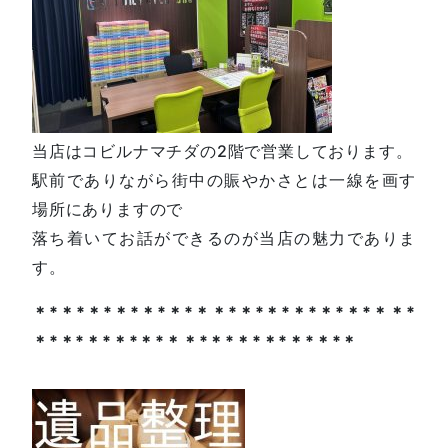
当店はコビルナマチダの2階で営業しております。
駅前でありながら街中の賑やかさとは一線を画す
場所にありますので
落ち着いてお話ができるのが当店の魅力でありま
す。
＊*＊*＊*＊*＊*＊*＊＊*＊*＊*＊*＊*＊*＊＊*
＊*＊*＊*＊*＊*＊＊*＊*＊*＊*＊*＊*＊