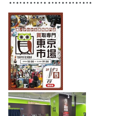
＊*＊*＊*＊*＊*＊＊*＊*＊*＊*＊*＊*＊