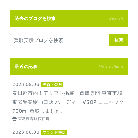
過去のブログを検索
Search
検索
最近の記事
New column
2026.08.06
洋酒・焼酎
春日部市内！アリフト掲載！買取専門 東京市場
東武豊春駅西口店 ハーディー VSOP コニャック
700ml 買取しました。
東武豊春駅西口店
2026.08.06
ブランド時計