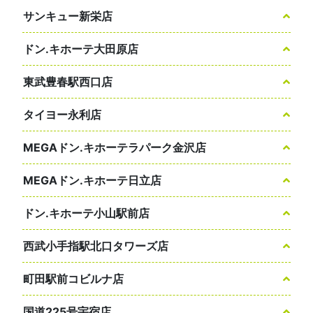
サンキュー新栄店
ドン.キホーテ大田原店
東武豊春駅西口店
タイヨー永利店
MEGAドン.キホーテラパーク金沢店
MEGAドン.キホーテ日立店
ドン.キホーテ小山駅前店
西武小手指駅北口タワーズ店
町田駅前コビルナ店
国道225号宇宿店