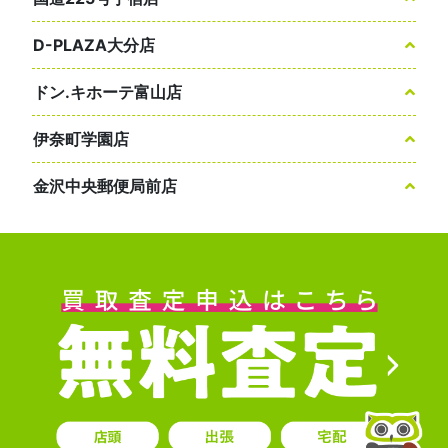
D-PLAZA大分店
ドン.キホーテ富山店
伊奈町学園店
金沢中央郵便局前店