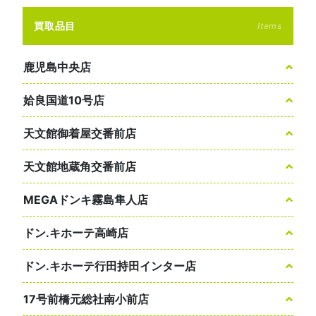
買取品目
Items
鹿児島中央店
姶良国道10号店
天文館御着屋交番前店
天文館地蔵角交番前店
MEGAドンキ霧島隼人店
ドン.キホーテ高崎店
ドン.キホーテ行田持田インター店
17号前橋元総社南小前店