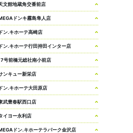
天文館地蔵角交番前店
MEGAドンキ霧島隼人店
ドン.キホーテ高崎店
ドン.キホーテ行田持田インター店
17号前橋元総社南小前店
サンキュー新栄店
ドン.キホーテ大田原店
東武豊春駅西口店
タイヨー永利店
MEGAドン.キホーテラパーク金沢店