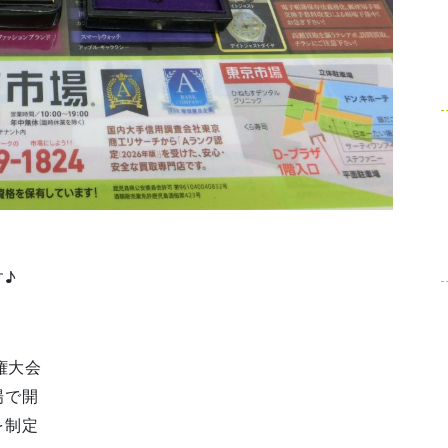
す♪
権大会
場で開
を制定