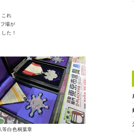
、これ
ルフ場が
ました！
勲八等白色桐葉章