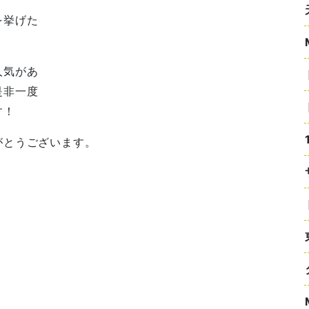
を挙げた
人気があ
是非一度
す！
がとうございます。