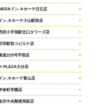
MEGAドン.キホーテ日立店
ドン.キホーテ小山駅前店
西武小手指駅北口タワーズ店
町田駅前コビルナ店
国道225号宇宿店
D-PLAZA大分店
ドン.キホーテ富山店
伊奈町学園店
金沢中央郵便局前店