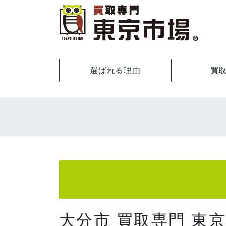
選ばれる理由
買
大分市 買取専門 東