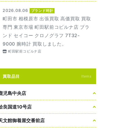
2026.08.06
ブランド時計
町田市 相模原市 出張買取 高価買取 買取
専門 東京市場 町田駅前コビルナ店 ブラ
ンド セイコー クロノグラフ 7T32-
9000 腕時計 買取しました。
町田駅前コビルナ店
買取品目
Items
鹿児島中央店
姶良国道10号店
天文館御着屋交番前店