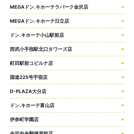
MEGAドン.キホーテラパーク金沢店
MEGAドン.キホーテ日立店
ドン.キホーテ小山駅前店
西武小手指駅北口タワーズ店
町田駅前コビルナ店
国道225号宇宿店
D-PLAZA大分店
ドン.キホーテ富山店
伊奈町学園店
金沢中央郵便局前店