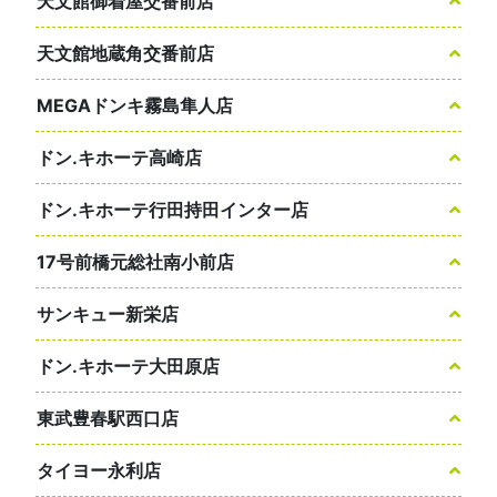
天文館御着屋交番前店
天文館地蔵角交番前店
MEGAドンキ霧島隼人店
ドン.キホーテ高崎店
ドン.キホーテ行田持田インター店
17号前橋元総社南小前店
サンキュー新栄店
ドン.キホーテ大田原店
東武豊春駅西口店
タイヨー永利店