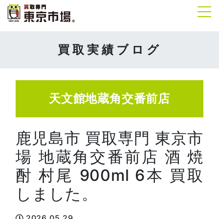
Tog
買取実績ブログ
天文館地蔵角交番前店
鹿児島市 買取専門 東京市
場 地蔵角交番前店 酒 焼
酎 村尾 900ml 6本 買取
しました。
2026.05.29