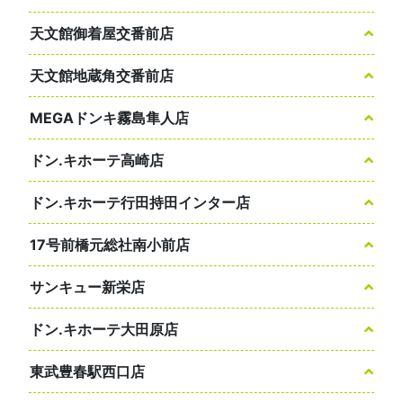
天文館御着屋交番前店
天文館地蔵角交番前店
MEGAドンキ霧島隼人店
ドン.キホーテ高崎店
ドン.キホーテ行田持田インター店
17号前橋元総社南小前店
サンキュー新栄店
ドン.キホーテ大田原店
東武豊春駅西口店