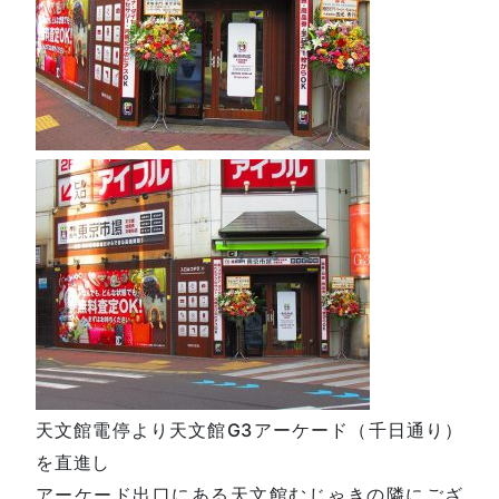
天文館電停より天文館G3アーケード（千日通り）
を直進し
アーケード出口にある天文館むじゃきの隣にござ