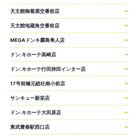
天文館御着屋交番前店
天文館地蔵角交番前店
MEGAドンキ霧島隼人店
ドン.キホーテ高崎店
ドン.キホーテ行田持田インター店
17号前橋元総社南小前店
サンキュー新栄店
ドン.キホーテ大田原店
東武豊春駅西口店