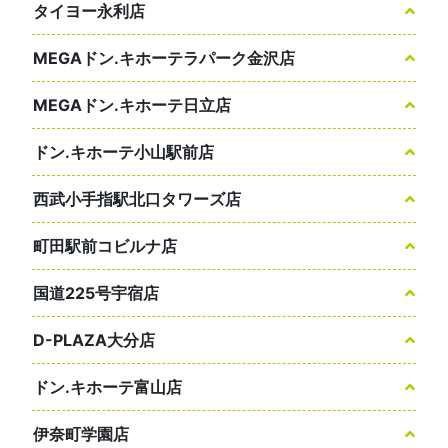
タイヨー永利店
MEGAドン.キホーテラパーク金沢店
MEGAドン.キホーテ日立店
ドン.キホーテ小山駅前店
西武小手指駅北口タワーズ店
町田駅前コビルナ店
国道225号宇宿店
D-PLAZA大分店
ドン.キホーテ富山店
伊奈町学園店