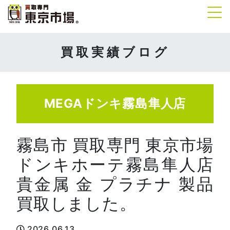
Tog
買取実績ブログ
MEGAドンキ霧島隼人店
霧島市 買取専門 東京市場
ドンキホーテ霧島隼人店
貴金属 金 プラチナ 製品
買取しました。
2026.06.13