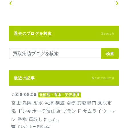
過去のブログを検索
Search
検索
最近の記事
New column
2026.08.09
化粧品・香水・美容器具
富山 高岡 射水 魚津 砺波 南砺 買取専門 東京市
場 ドンキホーテ富山店 ブランド サムライウーマ
ン 香水 買取しました。
ドン.キホーテ富山店