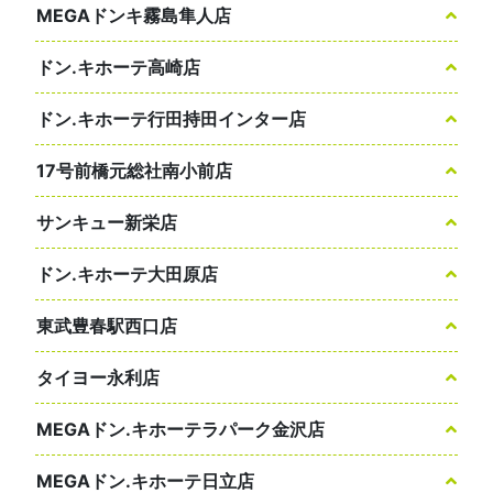
MEGAドンキ霧島隼人店
ドン.キホーテ高崎店
ドン.キホーテ行田持田インター店
17号前橋元総社南小前店
サンキュー新栄店
ドン.キホーテ大田原店
東武豊春駅西口店
タイヨー永利店
MEGAドン.キホーテラパーク金沢店
MEGAドン.キホーテ日立店