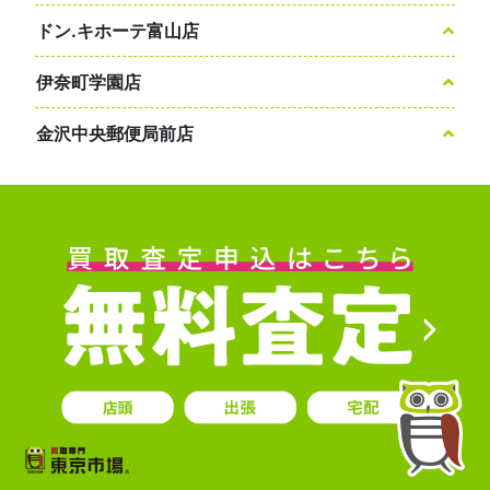
ドン.キホーテ富山店
伊奈町学園店
金沢中央郵便局前店