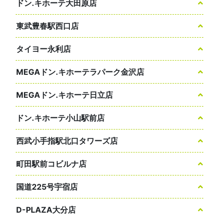
ドン.キホーテ大田原店
東武豊春駅西口店
タイヨー永利店
MEGAドン.キホーテラパーク金沢店
MEGAドン.キホーテ日立店
ドン.キホーテ小山駅前店
西武小手指駅北口タワーズ店
町田駅前コビルナ店
国道225号宇宿店
D-PLAZA大分店