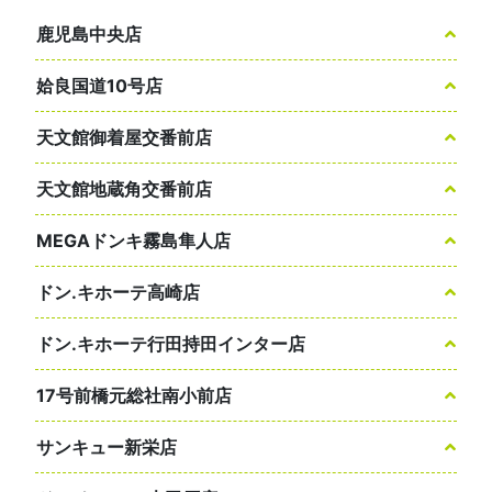
鹿児島中央店
姶良国道10号店
天文館御着屋交番前店
天文館地蔵角交番前店
MEGAドンキ霧島隼人店
ドン.キホーテ高崎店
ドン.キホーテ行田持田インター店
17号前橋元総社南小前店
サンキュー新栄店