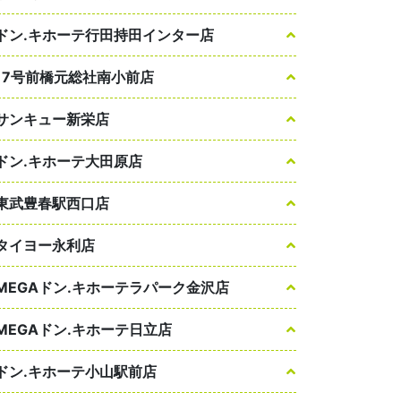
ドン.キホーテ行田持田インター店
17号前橋元総社南小前店
サンキュー新栄店
ドン.キホーテ大田原店
東武豊春駅西口店
タイヨー永利店
MEGAドン.キホーテラパーク金沢店
MEGAドン.キホーテ日立店
ドン.キホーテ小山駅前店