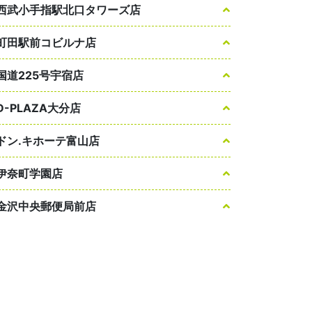
西武小手指駅北口タワーズ店
町田駅前コビルナ店
国道225号宇宿店
D-PLAZA大分店
ドン.キホーテ富山店
伊奈町学園店
金沢中央郵便局前店