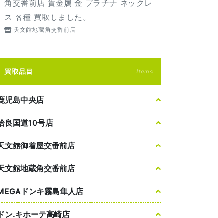
角交番前店 貴金属 金 プラチナ ネックレ
ス 各種 買取しました。
天文館地蔵角交番前店
買取品目
Items
鹿児島中央店
姶良国道10号店
天文館御着屋交番前店
天文館地蔵角交番前店
MEGAドンキ霧島隼人店
ドン.キホーテ高崎店