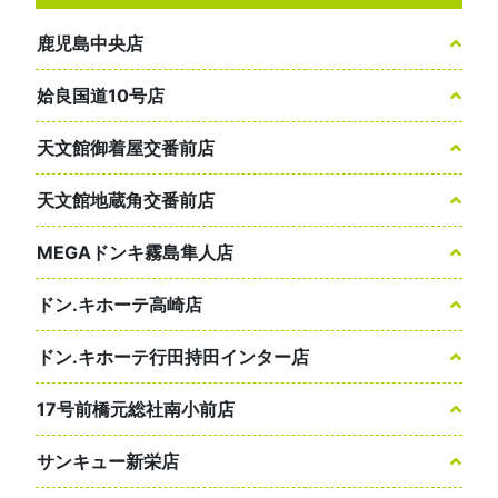
鹿児島中央店
姶良国道10号店
天文館御着屋交番前店
天文館地蔵角交番前店
MEGAドンキ霧島隼人店
ドン.キホーテ高崎店
ドン.キホーテ行田持田インター店
17号前橋元総社南小前店
サンキュー新栄店