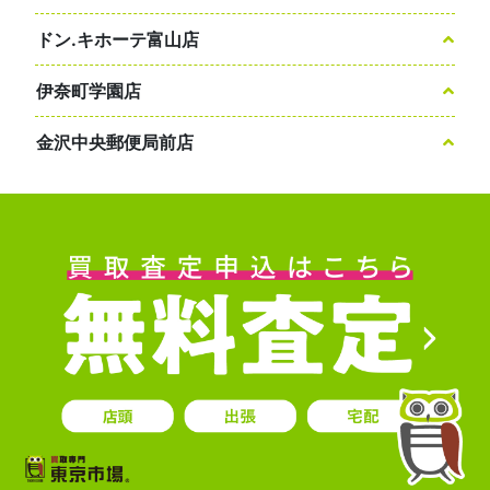
ドン.キホーテ富山店
伊奈町学園店
金沢中央郵便局前店