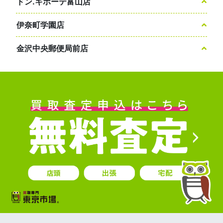
ドン.キホーテ富山店
伊奈町学園店
金沢中央郵便局前店