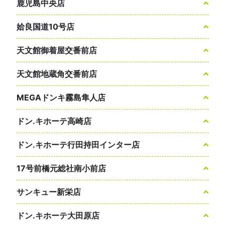
鹿児島中央店
姶良国道10号店
天文館御着屋交番前店
天文館地蔵角交番前店
MEGAドンキ霧島隼人店
ドン.キホーテ高崎店
ドン.キホーテ行田持田インター店
17号前橋元総社南小前店
サンキュー新栄店
ドン.キホーテ大田原店