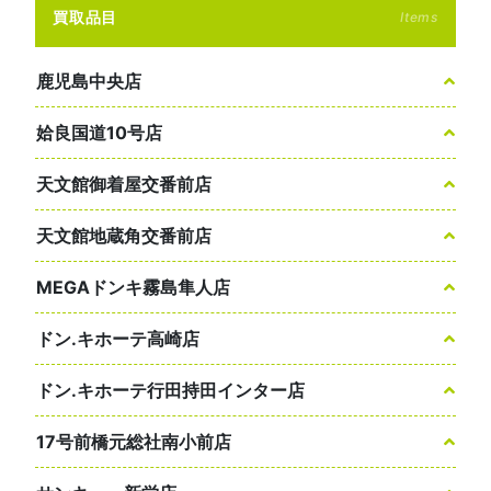
買取品目
Items
鹿児島中央店
姶良国道10号店
天文館御着屋交番前店
天文館地蔵角交番前店
MEGAドンキ霧島隼人店
ドン.キホーテ高崎店
ドン.キホーテ行田持田インター店
17号前橋元総社南小前店