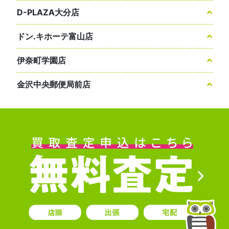
D-PLAZA大分店
ドン.キホーテ富山店
伊奈町学園店
金沢中央郵便局前店