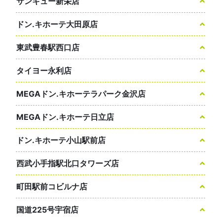
サンキュー新栄店
ドン.キホーテ大田原店
東武豊春駅西口店
タイヨー永利店
MEGAドン.キホーテラパーク金沢店
MEGAドン.キホーテ日立店
ドン.キホーテ小山駅前店
西武小手指駅北口タワーズ店
町田駅前コビルナ店
国道225号宇宿店