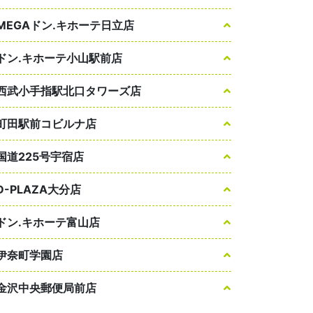
MEGAドン.キホーテ日立店
ドン.キホーテ小山駅前店
西武小手指駅北口タワーズ店
町田駅前コビルナ店
国道225号宇宿店
D-PLAZA大分店
ドン.キホーテ富山店
伊奈町学園店
金沢中央郵便局前店