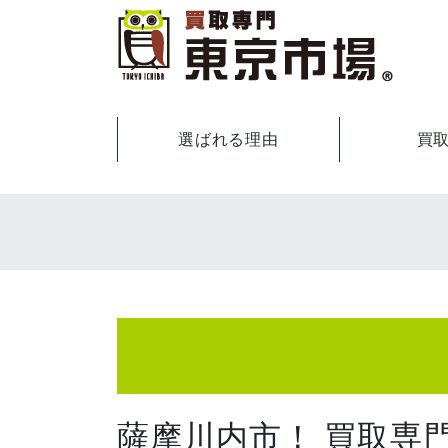
選ばれる理由
買
薩摩川内市！ 買取専