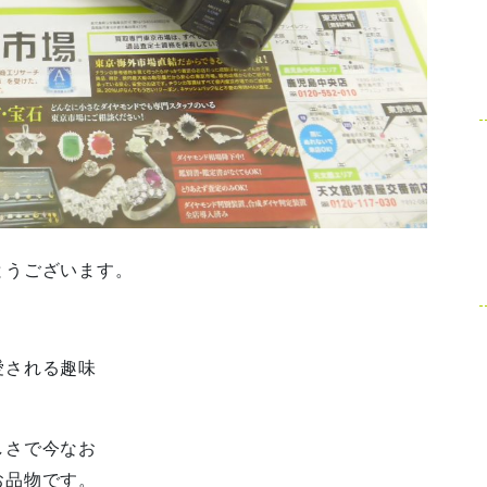
とうございます。
愛される趣味
しさで今なお
お品物です。