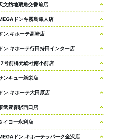
天文館地蔵角交番前店
MEGAドンキ霧島隼人店
ドン.キホーテ高崎店
ドン.キホーテ行田持田インター店
17号前橋元総社南小前店
サンキュー新栄店
ドン.キホーテ大田原店
東武豊春駅西口店
タイヨー永利店
MEGAドン.キホーテラパーク金沢店