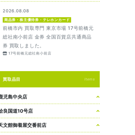
2026.08.08
商品券・株主優待券・テレホンカード
前橋市内 買取専門 東京市場 17号前橋元
総社南小前店 金券 全国百貨店共通商品
券 買取しました。
17号前橋元総社南小前店
買取品目
Items
鹿児島中央店
姶良国道10号店
天文館御着屋交番前店