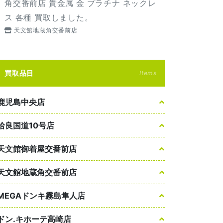
角交番前店 貴金属 金 プラチナ ネックレ
ス 各種 買取しました。
天文館地蔵角交番前店
買取品目
Items
鹿児島中央店
姶良国道10号店
天文館御着屋交番前店
天文館地蔵角交番前店
MEGAドンキ霧島隼人店
ドン.キホーテ高崎店