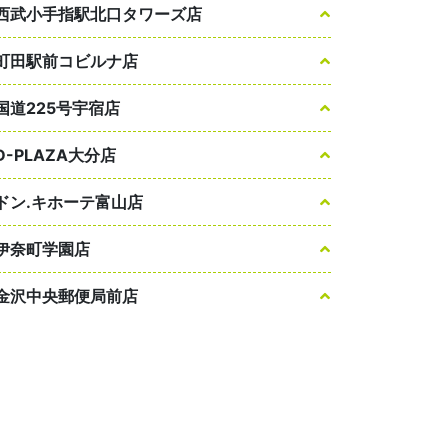
西武小手指駅北口タワーズ店
町田駅前コビルナ店
国道225号宇宿店
D-PLAZA大分店
ドン.キホーテ富山店
伊奈町学園店
金沢中央郵便局前店