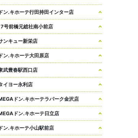
ドン.キホーテ行田持田インター店
17号前橋元総社南小前店
サンキュー新栄店
ドン.キホーテ大田原店
東武豊春駅西口店
タイヨー永利店
MEGAドン.キホーテラパーク金沢店
MEGAドン.キホーテ日立店
ドン.キホーテ小山駅前店