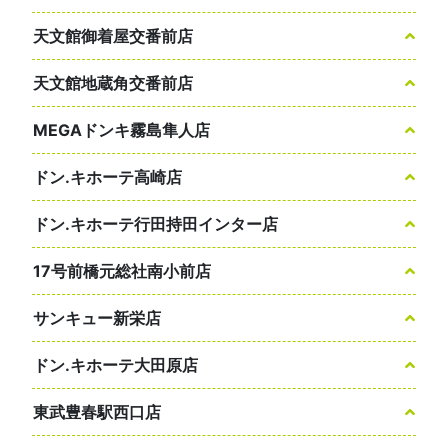
天文館御着屋交番前店
天文館地蔵角交番前店
MEGAドンキ霧島隼人店
ドン.キホーテ高崎店
ドン.キホーテ行田持田インター店
17号前橋元総社南小前店
サンキュー新栄店
ドン.キホーテ大田原店
東武豊春駅西口店