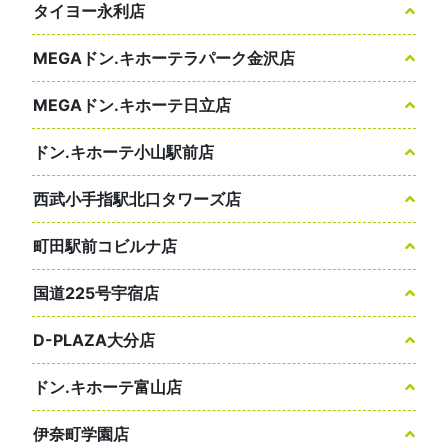
タイヨー永利店
MEGAドン.キホーテラパーク金沢店
MEGAドン.キホーテ日立店
ドン.キホーテ小山駅前店
西武小手指駅北口タワーズ店
町田駅前コビルナ店
国道225号宇宿店
D-PLAZA大分店
ドン.キホーテ富山店
伊奈町学園店