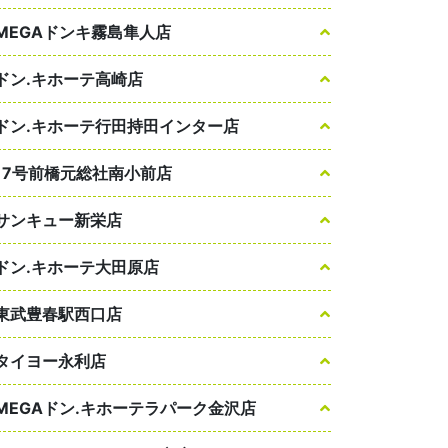
MEGAドンキ霧島隼人店
ドン.キホーテ高崎店
ドン.キホーテ行田持田インター店
17号前橋元総社南小前店
サンキュー新栄店
ドン.キホーテ大田原店
東武豊春駅西口店
タイヨー永利店
MEGAドン.キホーテラパーク金沢店