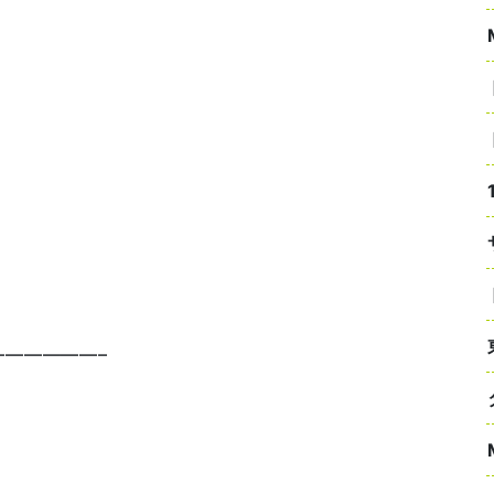
—————–