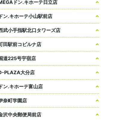
MEGAドン.キホーテ日立店
ドン.キホーテ小山駅前店
西武小手指駅北口タワーズ店
町田駅前コビルナ店
国道225号宇宿店
D-PLAZA大分店
ドン.キホーテ富山店
伊奈町学園店
金沢中央郵便局前店