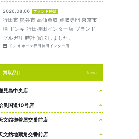
2026.08.06
ブランド時計
行田市 熊谷市 高価買取 買取専門 東京市
場 ドンキ 行田持田インター店 ブランド
ブルガリ 時計 買取しました。
ドン.キホーテ行田持田インター店
買取品目
Items
鹿児島中央店
姶良国道10号店
天文館御着屋交番前店
天文館地蔵角交番前店