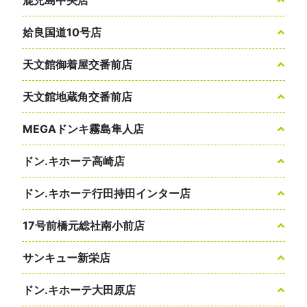
姶良国道10号店
天文館御着屋交番前店
天文館地蔵角交番前店
MEGAドンキ霧島隼人店
ドン.キホーテ高崎店
ドン.キホーテ行田持田インター店
17号前橋元総社南小前店
サンキュー新栄店
ドン.キホーテ大田原店