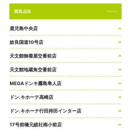
買取品目
Items
鹿児島中央店
姶良国道10号店
天文館御着屋交番前店
天文館地蔵角交番前店
MEGAドンキ霧島隼人店
ドン.キホーテ高崎店
ドン.キホーテ行田持田インター店
17号前橋元総社南小前店