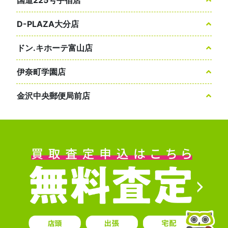
D-PLAZA大分店
ドン.キホーテ富山店
伊奈町学園店
金沢中央郵便局前店