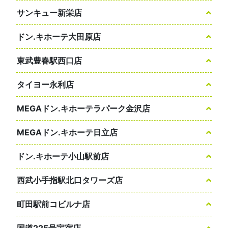
サンキュー新栄店
ドン.キホーテ大田原店
東武豊春駅西口店
タイヨー永利店
MEGAドン.キホーテラパーク金沢店
MEGAドン.キホーテ日立店
ドン.キホーテ小山駅前店
西武小手指駅北口タワーズ店
町田駅前コビルナ店
国道225号宇宿店