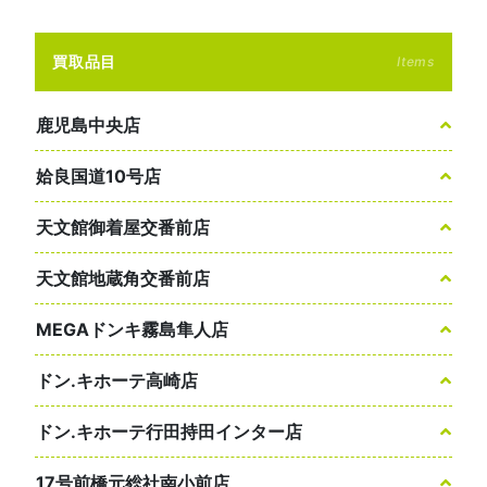
買取品目
Items
鹿児島中央店
姶良国道10号店
天文館御着屋交番前店
天文館地蔵角交番前店
MEGAドンキ霧島隼人店
ドン.キホーテ高崎店
ドン.キホーテ行田持田インター店
17号前橋元総社南小前店