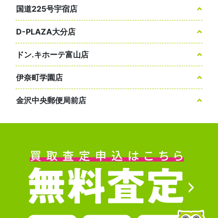
国道225号宇宿店
D-PLAZA大分店
ドン.キホーテ富山店
伊奈町学園店
金沢中央郵便局前店