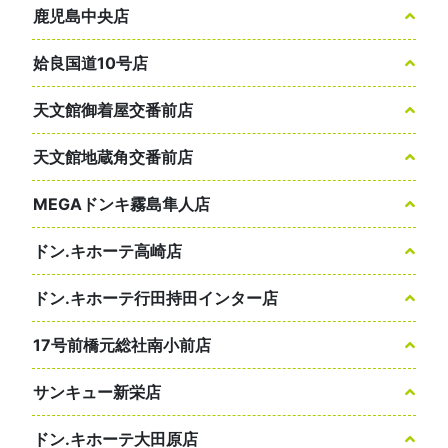
鹿児島中央店
姶良国道10号店
天文館御着屋交番前店
天文館地蔵角交番前店
MEGAドンキ霧島隼人店
ドン.キホーテ高崎店
ドン.キホーテ行田持田インター店
17号前橋元総社南小前店
サンキュー新栄店
ドン.キホーテ大田原店