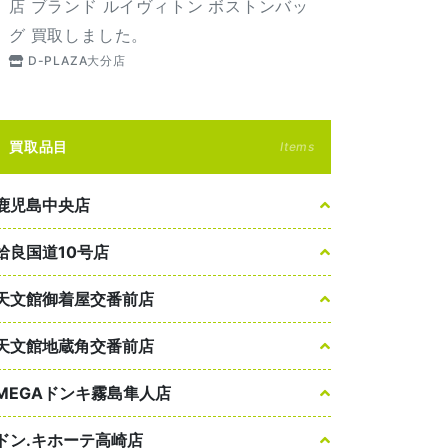
店 ブランド ルイヴィトン ボストンバッ
グ 買取しました。
D-PLAZA大分店
買取品目
Items
鹿児島中央店
姶良国道10号店
天文館御着屋交番前店
天文館地蔵角交番前店
MEGAドンキ霧島隼人店
ドン.キホーテ高崎店