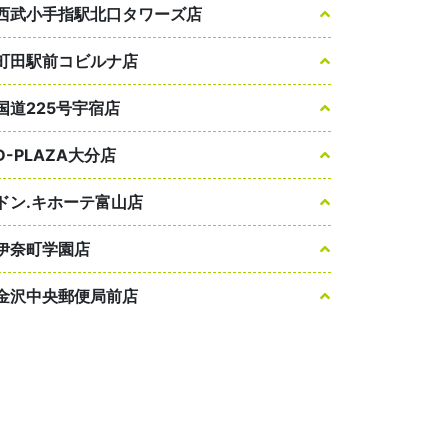
西武小手指駅北口タワーズ店
町田駅前コビルナ店
国道225号宇宿店
D-PLAZA大分店
ドン.キホーテ富山店
伊奈町学園店
金沢中央郵便局前店