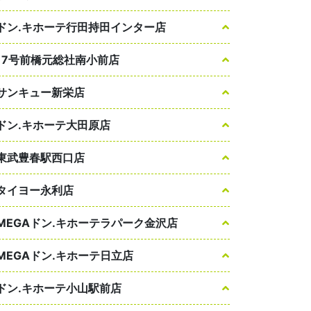
ドン.キホーテ行田持田インター店
17号前橋元総社南小前店
サンキュー新栄店
ドン.キホーテ大田原店
東武豊春駅西口店
タイヨー永利店
MEGAドン.キホーテラパーク金沢店
MEGAドン.キホーテ日立店
ドン.キホーテ小山駅前店