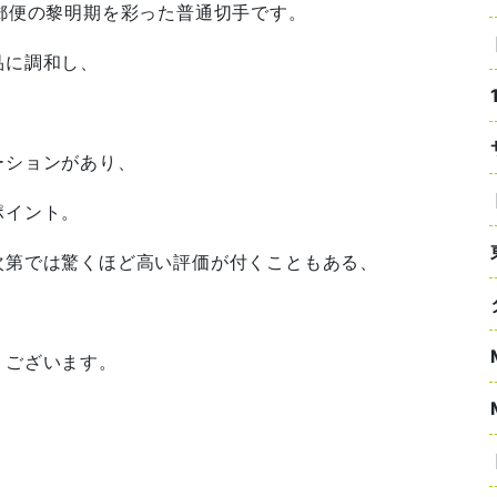
郵便の黎明期を彩った普通切手です。
品に調和し、
。
ーションがあり、
ポイント。
次第では驚くほど高い評価が付くこともある、
うございます。