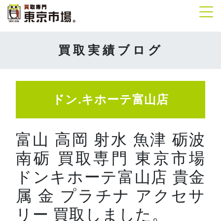
Tog
買取実績ブログ
ドン.キホーテ富山店
富山 高岡 射水 魚津 砺波
南砺 買取専門 東京市場
ドンキホーテ富山店 貴金
属 金 プラチナ アクセサ
リー 買取しました。