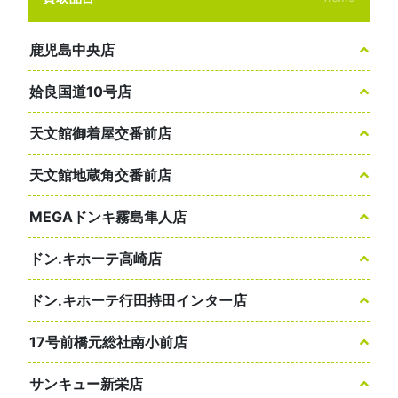
鹿児島中央店
姶良国道10号店
天文館御着屋交番前店
天文館地蔵角交番前店
MEGAドンキ霧島隼人店
ドン.キホーテ高崎店
ドン.キホーテ行田持田インター店
17号前橋元総社南小前店
サンキュー新栄店