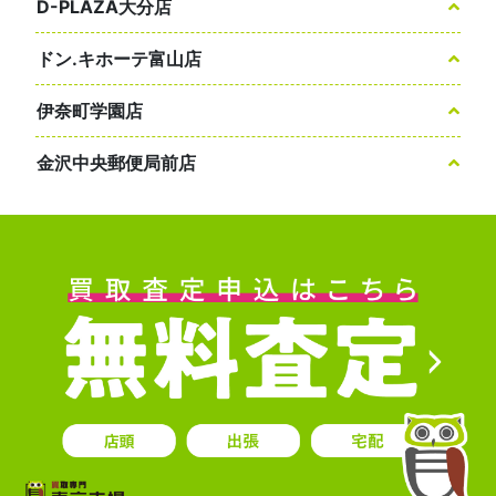
D-PLAZA大分店
ドン.キホーテ富山店
伊奈町学園店
金沢中央郵便局前店