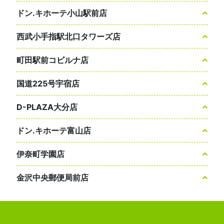
ドン.キホーテ小山駅前店
西武小手指駅北口タワーズ店
町田駅前コビルナ店
国道225号宇宿店
D-PLAZA大分店
ドン.キホーテ富山店
伊奈町学園店
金沢中央郵便局前店