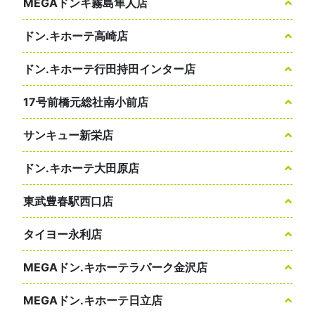
MEGAドンキ霧島隼人店
ドン.キホーテ高崎店
ドン.キホーテ行田持田インター店
17号前橋元総社南小前店
サンキュー新栄店
ドン.キホーテ大田原店
東武豊春駅西口店
タイヨー永利店
MEGAドン.キホーテラパーク金沢店
MEGAドン.キホーテ日立店