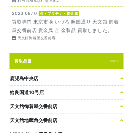
17号前橋元総社南小前店
2026.08.10
金・プラチナ・貴金属
買取専門 東京市場 いづろ 照国通り 天文館 御着
屋交番前店 貴金属 金 金製品 買取しました。
天文館御着屋交番前店
買取品目
Items
鹿児島中央店
姶良国道10号店
天文館御着屋交番前店
天文館地蔵角交番前店