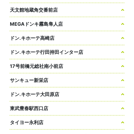
天文館地蔵角交番前店
MEGAドンキ霧島隼人店
ドン.キホーテ高崎店
ドン.キホーテ行田持田インター店
17号前橋元総社南小前店
サンキュー新栄店
ドン.キホーテ大田原店
東武豊春駅西口店
タイヨー永利店