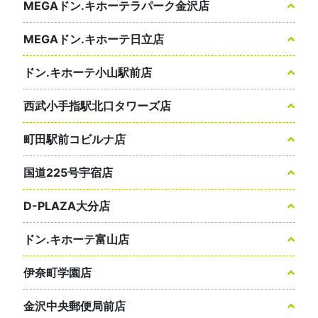
MEGAドン.キホーテラパーク金沢店
MEGAドン.キホーテ日立店
ドン.キホーテ小山駅前店
西武小手指駅北口タワーズ店
町田駅前コビルナ店
国道225号宇宿店
D-PLAZA大分店
ドン.キホーテ富山店
伊奈町学園店
金沢中央郵便局前店