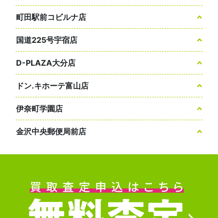
町田駅前コビルナ店
国道225号宇宿店
D-PLAZA大分店
ドン.キホーテ富山店
伊奈町学園店
金沢中央郵便局前店