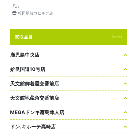
た。
町田駅前コビルナ店
買取品目
Items
鹿児島中央店
姶良国道10号店
天文館御着屋交番前店
天文館地蔵角交番前店
MEGAドンキ霧島隼人店
ドン.キホーテ高崎店