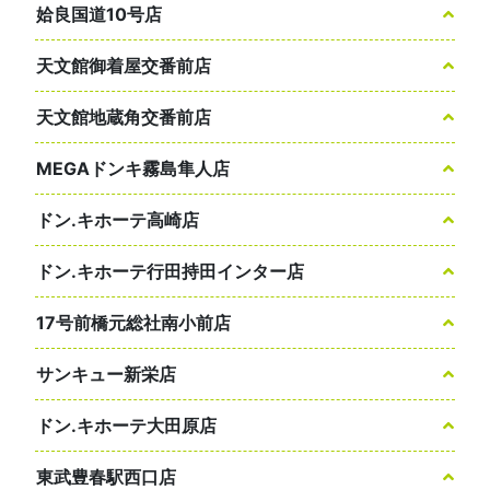
姶良国道10号店
天文館御着屋交番前店
天文館地蔵角交番前店
MEGAドンキ霧島隼人店
ドン.キホーテ高崎店
ドン.キホーテ行田持田インター店
17号前橋元総社南小前店
サンキュー新栄店
ドン.キホーテ大田原店
東武豊春駅西口店