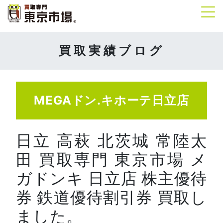
Tog
買取実績ブログ
MEGAドン.キホーテ日立店
日立 高萩 北茨城 常陸太
田 買取専門 東京市場 メ
ガドンキ 日立店 株主優待
券 鉄道優待割引券 買取し
ました。