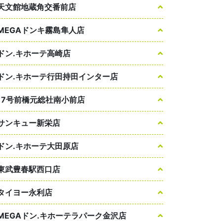
天文館地蔵角交番前店
MEGAドンキ霧島隼人店
ドン.キホーテ高崎店
ドン.キホーテ行田持田インター店
17号前橋元総社南小前店
サンキュー新栄店
ドン.キホーテ大田原店
東武豊春駅西口店
タイヨー永利店
MEGAドン.キホーテラパーク金沢店