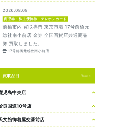
2026.08.08
商品券・株主優待券・テレホンカード
前橋市内 買取専門 東京市場 17号前橋元
総社南小前店 金券 全国百貨店共通商品
券 買取しました。
17号前橋元総社南小前店
買取品目
Items
鹿児島中央店
姶良国道10号店
天文館御着屋交番前店