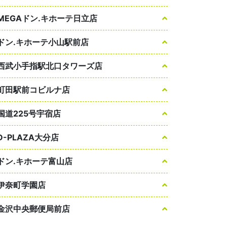
MEGAドン.キホーテ日立店
ドン.キホーテ小山駅前店
西武小手指駅北口タワーズ店
町田駅前コビルナ店
国道225号宇宿店
D-PLAZA大分店
ドン.キホーテ富山店
伊奈町学園店
金沢中央郵便局前店