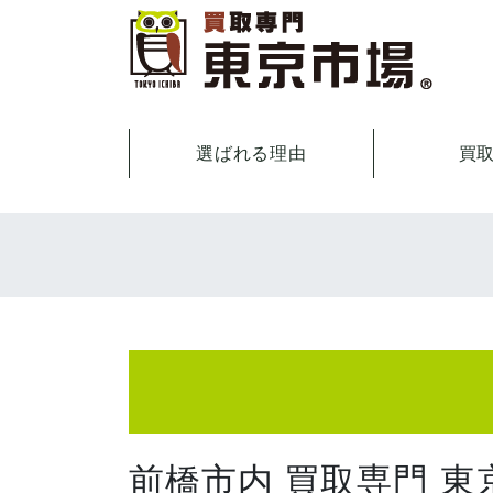
選ばれる理由
買
前橋市内 買取専門 東