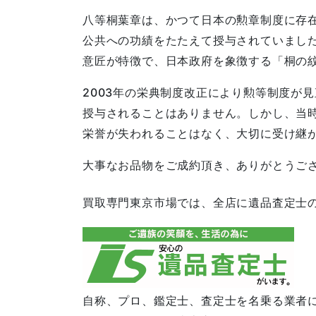
八等桐葉章は、かつて日本の勲章制度に存
公共への功績をたたえて授与されていまし
意匠が特徴で、日本政府を象徴する「桐の
2003年の栄典制度改正により勲等制度が
授与されることはありません。しかし、当
栄誉が失われることはなく、大切に受け継
大事なお品物をご成約頂き、ありがとうご
買取専門東京市場では、全店に遺品査定士
自称、プロ、鑑定士、査定士を名乗る業者