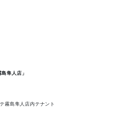
霧島隼人店」
ホーテ霧島隼人店内テナント