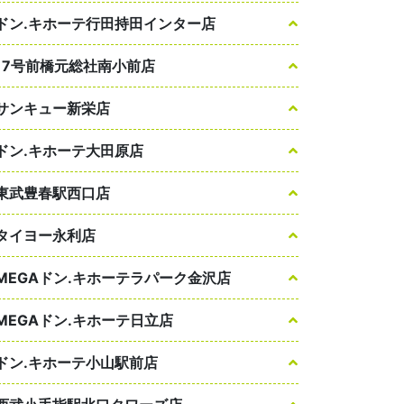
ドン.キホーテ行田持田インター店
17号前橋元総社南小前店
サンキュー新栄店
ドン.キホーテ大田原店
東武豊春駅西口店
タイヨー永利店
MEGAドン.キホーテラパーク金沢店
MEGAドン.キホーテ日立店
ドン.キホーテ小山駅前店