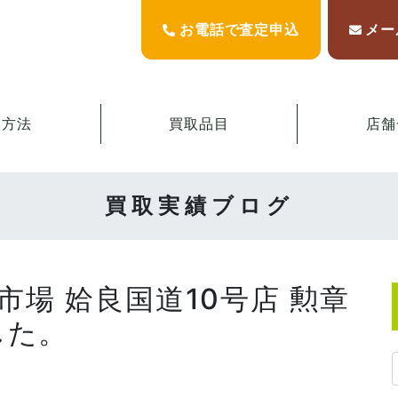
お電話で査定申込
メー
取方法
買取品目
店舗
買取実績ブログ
市場 姶良国道10号店 勲章
した。