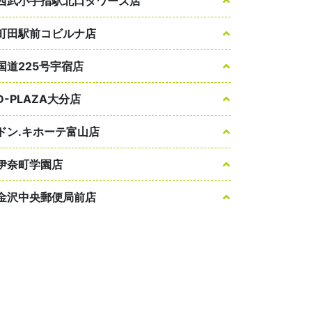
西武小手指駅北口タワーズ店
町田駅前コビルナ店
国道225号宇宿店
D-PLAZA大分店
ドン.キホーテ富山店
伊奈町学園店
金沢中央郵便局前店