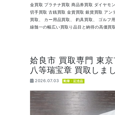
金買取 プラチナ買取 商品券買取 ダイヤモ
切手買取 古銭買取 金貨買取 銀貨買取 ア
買取、 カー用品買取、 釣具買取、 ゴルフ
線髄一の幅広い買取り品目と納得の高価買
姶良市 買取専門 東京
八等瑞宝章 買取しま
2026.07.03
勲章・記念品