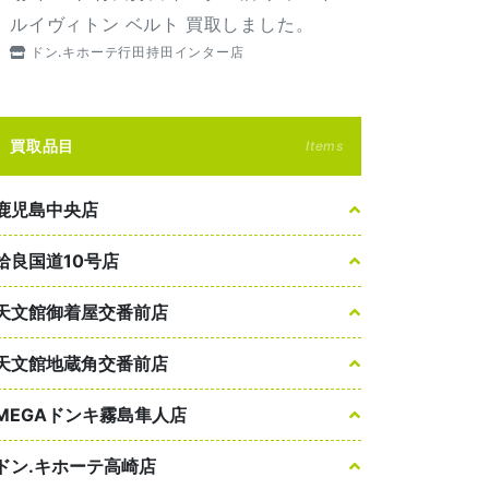
ルイヴィトン ベルト 買取しました。
ドン.キホーテ行田持田インター店
買取品目
Items
鹿児島中央店
姶良国道10号店
天文館御着屋交番前店
天文館地蔵角交番前店
MEGAドンキ霧島隼人店
ドン.キホーテ高崎店