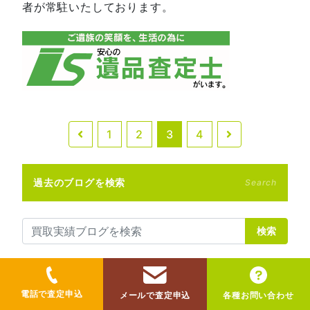
者が常駐いたしております。
1
2
3
4
過去のブログを検索
Search
検索
最近の記事
New column
電話で査定申込
メールで査定申込
各種お問い合わせ