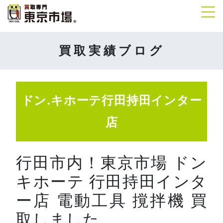
Tog
買取実績ブログ
ドン.キホーテ行田持田インター
店
行田市内！東京市場 ドン
キホーテ 行田持田インタ
ー店 電動工具 撹拌機 買
取しました。